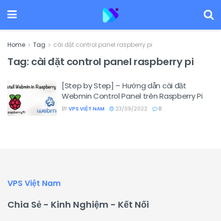
Home
Tag
cài đặt control panel raspberry pi
Tag:
cài đặt control panel raspberry pi
[Step by Step] – Hướng dẫn cài đặt
Webmin Control Panel trên Raspberry Pi
BY
VPS VIỆT NAM
23/09/2022
0
VPS Việt Nam
Chia Sẻ - Kinh Nghiệm - Kết Nối