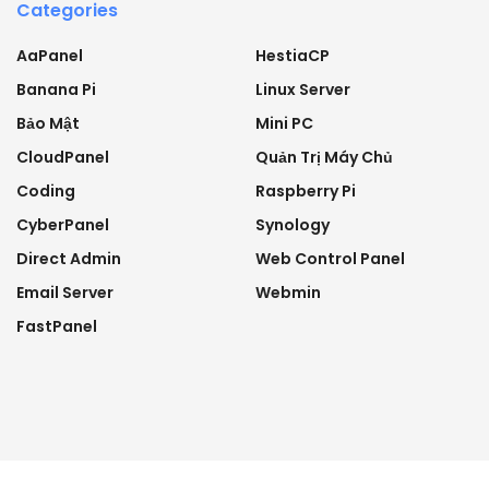
Categories
AaPanel
HestiaCP
Banana Pi
Linux Server
Bảo Mật
Mini PC
CloudPanel
Quản Trị Máy Chủ
Coding
Raspberry Pi
CyberPanel
Synology
Direct Admin
Web Control Panel
Email Server
Webmin
FastPanel