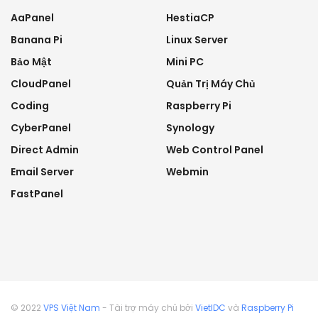
AaPanel
HestiaCP
Banana Pi
Linux Server
Bảo Mật
Mini PC
CloudPanel
Quản Trị Máy Chủ
Coding
Raspberry Pi
CyberPanel
Synology
Direct Admin
Web Control Panel
Email Server
Webmin
FastPanel
© 2022
VPS Việt Nam
- Tài trợ máy chủ bởi
VietIDC
và
Raspberry Pi