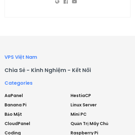
VPS Việt Nam
Chia Sẻ - Kinh Nghiệm - Kết Nối
Categories
AaPanel
HestiaCP
Banana Pi
Linux Server
Bảo Mật
Mini PC
CloudPanel
Quản Trị Máy Chủ
Coding
Raspberry Pi