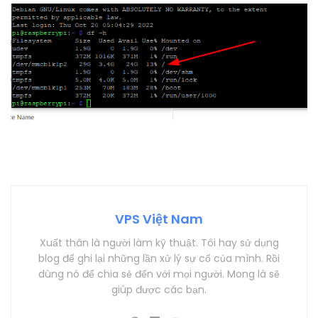
VPS Việt Nam
Xuất thân là người làm kỹ thuật. Tôi hay sử dụng
blog để ghi lại những lần xử lý sự cố của mình. Rồi
dùng nó để chia sẻ đến với mọi người. Mong là sẽ
giúp được các bạn.