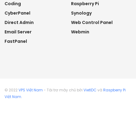
Coding
Raspberry Pi
CyberPanel
Synology
Direct Admin
Web Control Panel
Email Server
Webmin
FastPanel
© 2022
VPS Việt Nam
- Tài trợ máy chủ bởi
VietIDC
và
Raspberry Pi
Việt Nam
.