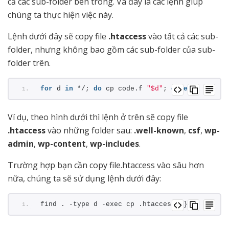
cả các sub-folder bên trong. Và đây là các lệnh giúp
chúng ta thực hiện việc này.
Lệnh dưới đây sẽ copy file
.htaccess
vào tất cả các sub-
folder, nhưng không bao gồm các sub-folder của sub-
folder trên.
for
 d 
in
 */; 
do
 cp code.f 
"$d"
; 
done
Ví dụ, theo hình dưới thì lệnh ở trên sẽ copy file
.htaccess
vào những folder sau:
.well-known
,
csf
,
wp-
admin
,
wp-content
,
wp-includes
.
Trường hợp bạn cần copy file.htaccess vào sâu hơn
nữa, chúng ta sẽ sử dụng lệnh dưới đây:
find . -type d -exec cp .htaccess {} \;