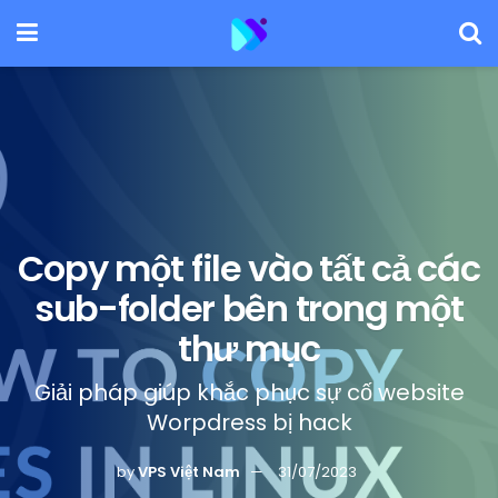
Copy một file vào tất cả các
sub-folder bên trong một
thư mục
Giải pháp giúp khắc phục sự cố website
Worpdress bị hack
by
VPS Việt Nam
31/07/2023